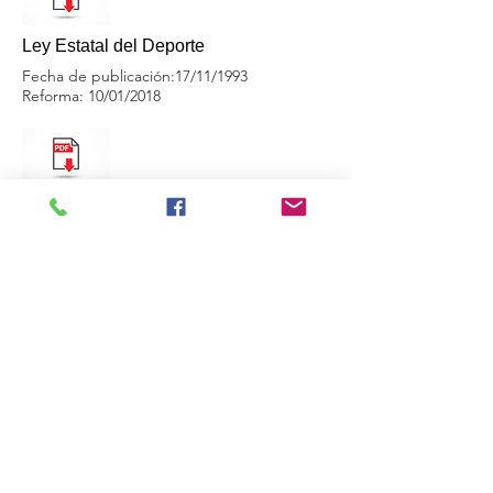
Ley Estatal del Deporte
Fecha de publicación:17/11/1993
Reforma: 10/01/2018
Ley para la Igualdad entre Mujeres y
Hombres del Estado de N.L
Fecha de publicación: 26/12/2011
Reforma:10/03/2017
Ley para la Mejora Regulatoria y la
Simplificación Administrativa del
Estado de N.L
Fecha de publicación:18/01/2017
Reforma: 12/09/2017