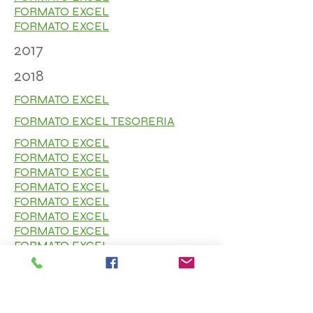
FORMATO EXCEL
FORMATO EXCEL
2017
2018
FORMATO EXCEL
FORMATO EXCEL TESORERIA
FORMATO EXCEL
FORMATO EXCEL
FORMATO EXCEL
FORMATO EXCEL
FORMATO EXCEL
FORMATO EXCEL
FORMATO EXCEL
FORMATO EXCEL
FORMATO EXCEL
FORMATO EXCEL
FORMATO EXCEL