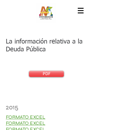
La información relativa a la
Deuda Pública
PDF
2015
FORMATO EXCEL
FORMATO EXCEL
FORMATO EXCEL