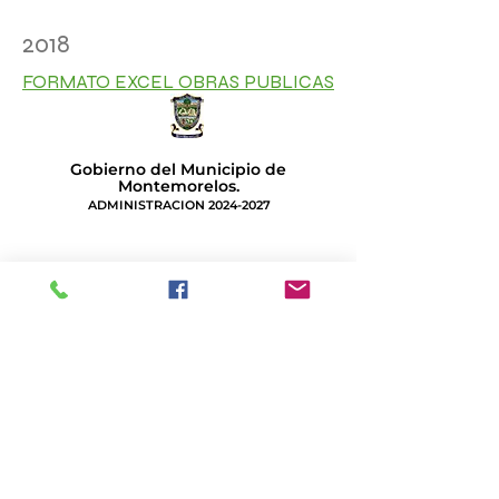
2018
FORMATO EXCEL OBRAS PUBLICAS
Gobierno del Municipio de
Montemorelos.
ADMINISTRACION
2024-2027
Estamos listos para atenderte.
Palacio Municipal
Zaragoza e Hidalgo S/N
Centro Histórico, 67500
Montemorelos Nuevo León MX
Lunes a Viernes
8 a 15 hrs.
Tel:
82 6263 4050
Correo:
contacto@montemorelos.gob.mx