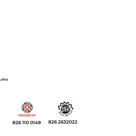
b.mx
826 2632022
826 110 0149