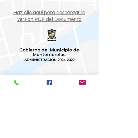
Haz clic aquí para descargar la
versión PDF del Documento
Gobierno del Municipio de
Montemorelos.
ADMINISTRACION
2024-2027
Estamos listos para atenderte.
Palacio Municipal
Zaragoza e Hidalgo S/N
Centro Histórico, 67500
Montemorelos Nuevo León MX
Lunes a Viernes
8 a 15 hrs.
Tel:
82 6263 4050
Correo:
contacto@montemorelos.gob.mx