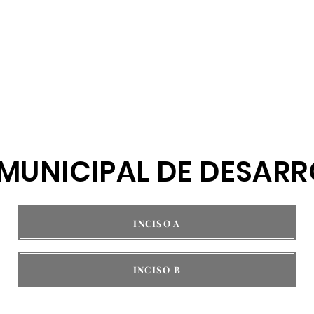
erno
Secretarías
MUNICIPAL DE DESAR
INCISO A
INCISO B