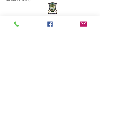
Gobierno del Municipio de
Montemorelos.
ADMINISTRACION
2024-2027
Estamos listos para atenderte.
Palacio Municipal
Zaragoza e Hidalgo S/N
Centro Histórico, 67500
Montemorelos Nuevo León MX
Lunes a Viernes
8 a 15 hrs.
Tel:
82 6263 4050
Correo:
contacto@montemorelos.gob.mx
Emergencias
911